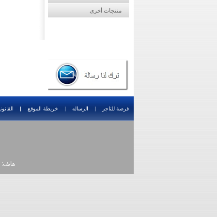
منتجات أخرى
فرصة للتاجر
|
الرساله
|
خريطة الموقع
|
القانون
هاتف: 0086-10-52310740 فاكس: 0086 -10- 67892321 بريد الكتروني: business@sankichina.com