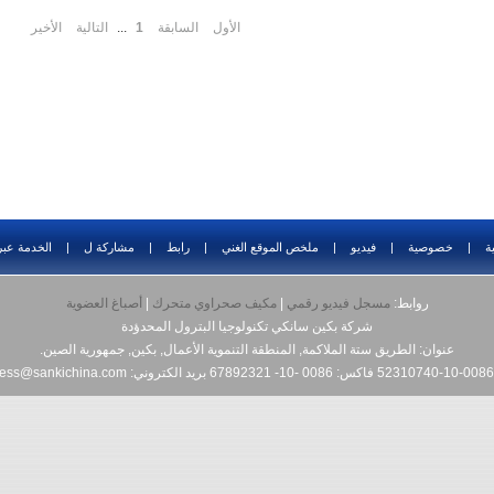
الأول
السابقة
1
...
التالية
الأخير
ية
|
خصوصية
|
فيديو
|
ملخص الموقع الغني
|
رابط
|
مشاركة ل
|
الخدمة عبر 
روابط:
مسجل فيديو رقمي
|
مكيف صحراوي متحرك
|
أصباغ العضوية
شركة بكين سانكي تكنولوجيا البترول المحدؤدة
عنوان: الطريق ستة الملاكمة, المنطقة التنموية الأعمال, بكين, جمهورية الصين.