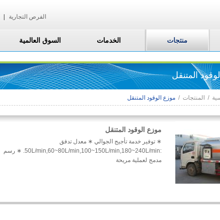
الفرص التجارية
|
منتجات
الخدمات
السوق العالمية
وقود المتنقل
ية
/
المنتجات
/
موزع الوقود المتنقل
موزع الوقود المتنقل
∗ توفير خدمة تأجيج الجوالي ∗ معدل تدفق
:50L/min,60~80L/min,100~150L/min,180~240L/min. ∗ رسم
مدمج لعملية مريحة